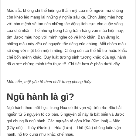
Màu sắc không chỉ thể hiện gu thẩm mỹ của mỗi người mà chúng
còn khéo léo mang lại những ý nghĩa sâu xa. Chọn đúng màu hợp
với bản mệnh sẽ tạo nên những tác động tích cực cho cuộc sống
của chủ nhân. Thế nhưng trong hàng trăm hàng vạn màu hiện nay,
tìm được màu hợp với mình nghe có vẻ khó khăn. Bạn đừng lo,
những màu này đều có nguyên tắc riêng của chúng. Mỗi nhóm màu
sẽ ứng với một bổn mệnh riêng. Chúng còn có thể hỗ trợ hoặc khắc
chế bổn mệnh khác. Quy luật tương sinh tương khắc của ngũ hành
đã được chứng minh trên thực tế. Chi tiết hơn ở phần dưới đây.
Màu sắc, một yếu tố then chốt trong phong thủy
Ngũ hành là gì?
Ngũ hành theo triết học Trung Hoa cổ thì vạn vật trên đời đều bắt
nguồn từ 5 nguyên tố cơ bản. 5 nguyên tố này là bất biến và được
gọi chung là ngũ hành. Các nguyên tố gồm Kim (Kim loại) – Mộc
(Cây cối) – Thủy (Nước) – Hỏa (Lửa) – Thổ (Đất) chúng luôn vận
hành, hỗ trợ cũng như khắc chế nhau.