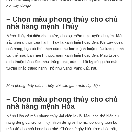
Chủ nhà hàng mệnh Mộc nên chọn và tránh những màu nào khi thiết
kế, xây dựng?
– Chọn màu phong thủy cho
chủ
nhà hàng
mệnh Thủy
Mệnh Thủy đại diện cho nước, cho sự mềm mại, uyển chuyển. Màu
sắc phong thủy của hành Thủy là xanh biển hoặc đen. Khi xây dựng
nhà hàng, bạn có thể chọn các màu bản mệnh hoặc màu tương sinh.
Cụ thể màu bản mệnh thuộc gam xanh biển hoặc đen. Màu tương
sinh thuộc hành Kim như trắng, bạc, xám… Tối kỵ dùng các màu
tương khắc thuộc hành Thổ như vàng, vàng đất, nâu.
Màu phong thủy mệnh Thủy với các gam màu đại diện.
– Chọn màu phong thủy cho
chủ
nhà hàng
mệnh Hỏa
Mệnh Hỏa có màu phong thủy đại diện là đỏ. Màu sắc thể hiện sự
năng động và rực rỡ. Tuy nhiên đừng vì thế mà sự dụng toàn bộ
màu đỏ cho nhà hàng bạn nhé. Chúng sẽ gây hiệu ứng chói mắt,