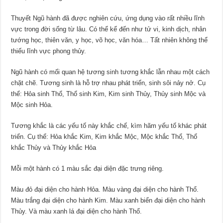
Thuyết Ngũ hành đã được nghiên cứu, ứng dụng vào rất nhiều lĩnh
vực trong đời sống từ lâu. Có thể kể đến như tử vi, kinh dịch, nhân
tướng học, thiên văn, y học, võ học, văn hóa… Tất nhiên không thể
thiếu lĩnh vực phong thủy.
Ngũ hành có mối quan hệ tương sinh tương khắc lẫn nhau một cách
chặt chẽ. Tương sinh là hỗ trợ nhau phát triển, sinh sôi nảy nở. Cụ
thể: Hỏa sinh Thổ, Thổ sinh Kim, Kim sinh Thủy, Thủy sinh Mộc và
Mộc sinh Hỏa.
Tương khắc là các yếu tố này khắc chế, kìm hãm yếu tố khác phát
triển. Cụ thể: Hỏa khắc Kim, Kim khắc Mộc, Mộc khắc Thổ, Thổ
khắc Thủy và Thủy khắc Hỏa
Mỗi một hành có 1 màu sắc đại diện đặc trưng riêng.
Màu đỏ đại diện cho hành Hỏa. Màu vàng đại diện cho hành Thổ.
Màu trắng đại diện cho hành Kim. Màu xanh biển đại diện cho hành
Thủy. Và màu xanh lá đại diện cho hành Thổ.