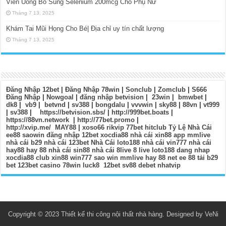
Viên Uống Bổ Sung Selenium 200mcg Cho Phụ Nữ
Tháng 7 13, 2025
Khám Tai Mũi Họng Cho Bé| Địa chỉ uy tín chất lượng
Tháng 7 13, 2025
Đăng Nhập 12bet
|
Đăng Nhập 78win
|
Sonclub
|
Zomclub
|
S666
Đăng Nhập
|
Nowgoal
|
đăng nhập betvision
|
23win
|
bmwbet
|
dk8
|
vb9
|
betvnd
|
sv388
|
bongdalu
|
vvvwin
|
sky88
|
88vn
|
vt999
|
sv388
|
https://betvision.sbs/
|
http://999bet.boats
|
https://88vn.network
|
http://77bet.promo
|
http://xvip.me/
MAY88
|
xoso66
rikvip
77bet
hitclub
Tỷ Lệ Nhà Cái
ee88
saowin
đăng nhập 12bet
xocdia88
nhà cái xin88
app mmlive
nhà cái b29
nhà cái 123bet
Nhà Cái loto188
nhà cái vin777
nhà cái
hay88
hay 88
nhà cái sin88
nhà cái 8live
8 live
loto188 dang nhap
xocdia88 club
xin88
win777
sao win
mmlive
hay 88 net
ee 88
tải b29
bet
123bet casino
78win
luck8
12bet
sv88
debet
nhatvip
Copyright © 2023 Thiết kế thi công nội thất nhà hàng. Designed by VeNi