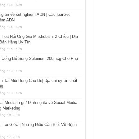
áng 7 18, 2025
g tin về xét nghiệm ADN | Các loại xét
iệm ADN
áng 7 16, 2025
 Hòa Nối Ống Gió Mitshubishi 2 Chiều | Địa
 Bán Hàng Uy Tín
áng 7 15, 2025
n Uống Bổ Sung Selenium 200mcg Cho Phụ
áng 7 13, 2025
 Tai Mũi Họng Cho Bé| Địa chỉ uy tín chất
ng
áng 7 13, 2025
al Media là gì? Định nghĩa về Social Media
g Marketing
áng 7 9, 2025
 Tai Giữa | Những Điều Cần Biết Về Bệnh
áng 7 7, 2025