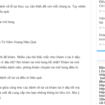
Điều
Chỉ
bệnh về lỗ tai thực sự cần thiết đối với mỗi chúng ta. Tuy nhiên
ệu quả:
Th
Viê
tai mũ họng
Nữ
Th
Khám
lượ
 Trị Viêm Xoang Hiệu Quả
Th
 chỉ để khám. Nhiều câu hỏi thắc mắc như khám ù tai ở đâu,
 ở đâu tốt? Nơi khám tai mũi họng tốt nhất? Khám tai mũi
 nhiều bệnh viện, phòng khám chuyên tai mũi họng điều trị
Đăn
|
Zo
nhậ
ệnh về tai và điều trị hiệu quả.
bet
88v
http
ai giữa cũng như các bệnh về tai và khám tai ở đâu tốt mà
http
http
i viết đã cung cấp cho bạn những thông tin hữu ích. Mọi ý
hitc
ệ
12b
cái 