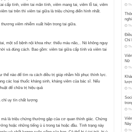
n tai cấp tính, viêm tai mãn tính, viêm mang tai, viêm lỗ tai, viêm
Th
êm tai trên thì viêm tai giữa là triệu chứng điển hình nhất.
Thôn
ngh
 thương viêm nhiễm xuất hiện trong tai giữa.
Th
Điều
Chỉ
ai, một số bệnh nội khoa như: thiếu máu não,.. Nó không nguy
Th
thời và đúng cách. Bao gồm: viêm tai giữa cấp tính và viêm tai
Viê
Nữ
Th
 thế nào để tìm ra cách điều trị giúp nhằm hồi phục thính lực.
Khám
ụng các loại thuốc kháng sinh, kháng viêm của bác sĩ. Nếu
lượ
uật để chữa trị hiệu quả
Th
Soci
chỉ uy tín chất lượng
tron
Th
Viêm
ệnh mà là triệu chứng thường gặp của cơ quan thính giác. Chứng
Này
tưởng hoặc những tiếng ù ù trong tai hoặc đầu. Tình trạng này
Th
ày và chất lượng cuộc sống của bạn. Có thể bị ù tai trái, bị ù