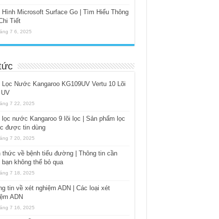
Hình Microsoft Surface Go | Tìm Hiểu Thông
Chi Tiết
áng 7 6, 2025
tức
 Lọc Nước Kangaroo KG109UV Vertu 10 Lõi
 UV
áng 7 22, 2025
lọc nước Kangaroo 9 lõi lọc | Sản phẩm lọc
c được tin dùng
áng 7 20, 2025
 thức về bệnh tiểu đường | Thông tin cần
t bạn không thể bỏ qua
áng 7 18, 2025
g tin về xét nghiệm ADN | Các loại xét
iệm ADN
áng 7 16, 2025