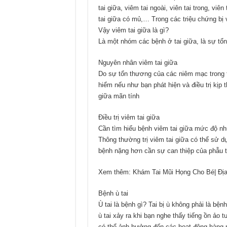
tai giữa, viêm tai ngoài, viên tai trong, viê
tai giữa có mủ,… Trong các triệu chứng bị vi
Vậy viêm tai giữa là gì?
Là một nhóm các bệnh ở tai giữa, là sự tổn
Nguyên nhân viêm tai giữa
Do sự tổn thương của các niêm mạc trong t
hiểm nếu như bạn phát hiện và điều trị kịp 
giữa mãn tính
Điều trị viêm tai giữa
Cần tìm hiểu bệnh viêm tai giữa mức độ như
Thông thường trị viêm tai giữa có thể sử d
bệnh nặng hơn cần sự can thiệp của phẫu th
Xem thêm: Khám Tai Mũi Họng Cho Bé| Địa 
Bệnh ù tai
Ù tai là bệnh gì? Tai bị ù không phải là b
ù tai xảy ra khi bạn nghe thấy tiếng ồn ảo 
có thể ảnh hưởng đến các hoạt động hàng ng