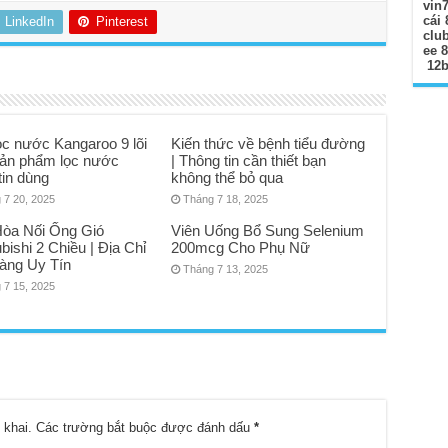
vin
cái 
LinkedIn
Pinterest
clu
ee 
12b
ọc nước Kangaroo 9 lõi
Kiến thức về bệnh tiểu đường
 Sản phẩm lọc nước
| Thông tin cần thiết bạn
tin dùng
không thể bỏ qua
 7 20, 2025
Tháng 7 18, 2025
Hòa Nối Ống Gió
Viên Uống Bổ Sung Selenium
bishi 2 Chiều | Địa Chỉ
200mcg Cho Phụ Nữ
àng Uy Tín
Tháng 7 13, 2025
 7 15, 2025
 khai.
Các trường bắt buộc được đánh dấu
*