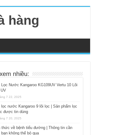
hà hàng
 xem nhiều:
 Lọc Nước Kangaroo KG109UV Vertu 10 Lõi
 UV
áng 7 22, 2025
lọc nước Kangaroo 9 lõi lọc | Sản phẩm lọc
c được tin dùng
áng 7 20, 2025
 thức về bệnh tiểu đường | Thông tin cần
t bạn không thể bỏ qua