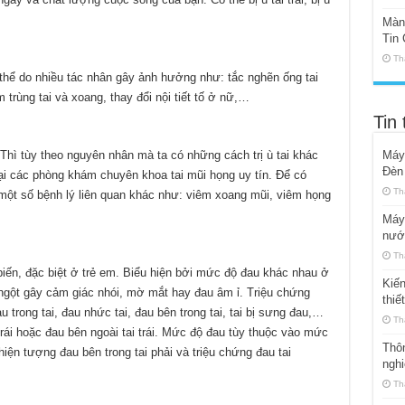
Màn 
Tin 
Th
ó thể do nhiều tác nhân gây ảnh hưởng như: tắc nghẽn ống tai
 trùng tai và xoang, thay đổi nội tiết tố ở nữ,…
Tin 
? Thì tùy theo nguyên nhân mà ta có những cách trị ù tai khác
Máy
Đèn
i các phòng khám chuyên khoa tai mũi họng uy tín. Để có
Th
một số bệnh lý liên quan khác như: viêm xoang mũi, viêm họng
Máy 
nướ
Th
 biến, đặc biệt ở trẻ em. Biểu hiện bởi mức độ đau khác nhau ở
Kiến
t ngột gây cảm giác nhói, mờ mắt hay đau âm ỉ. Triệu chứng
thiế
au trong tai, đau nhức tai, đau bên trong tai, tai bị sưng đau,…
Th
 trái hoặc đau bên ngoài tai trái. Mức độ đau tùy thuộc vào mức
Thôn
iện tượng đau bên trong tai phải và triệu chứng đau tai
ngh
Th