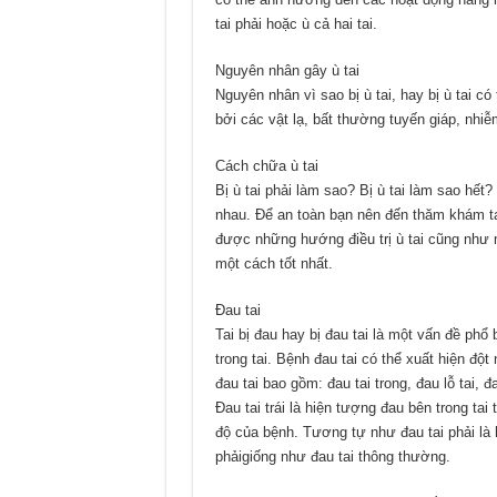
tai phải hoặc ù cả hai tai.
Nguyên nhân gây ù tai
Nguyên nhân vì sao bị ù tai, hay bị ù tai c
bởi các vật lạ, bất thường tuyến giáp, nhiễm
Cách chữa ù tai
Bị ù tai phải làm sao? Bị ù tai làm sao hết
nhau. Để an toàn bạn nên đến thăm khám tạ
được những hướng điều trị ù tai cũng như 
một cách tốt nhất.
Đau tai
Tai bị đau hay bị đau tai là một vấn đề phổ
trong tai. Bệnh đau tai có thể xuất hiện độ
đau tai bao gồm: đau tai trong, đau lỗ tai, đ
Đau tai trái là hiện tượng đau bên trong tai
độ của bệnh. Tương tự như đau tai phải là h
phảigiống như đau tai thông thường.