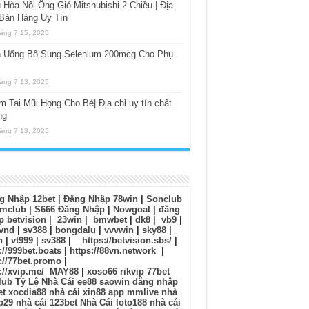
 Hòa Nối Ống Gió Mitshubishi 2 Chiều | Địa
 Bán Hàng Uy Tín
áng 7 15, 2025
n Uống Bổ Sung Selenium 200mcg Cho Phụ
áng 7 13, 2025
 Tai Mũi Họng Cho Bé| Địa chỉ uy tín chất
ng
áng 7 13, 2025
g Nhập 12bet
|
Đăng Nhập 78win
|
Sonclub
mclub
|
S666 Đăng Nhập
|
Nowgoal
|
đăng
p betvision
|
23win
|
bmwbet
|
dk8
|
vb9
|
vnd
|
sv388
|
bongdalu
|
vvvwin
|
sky88
|
n
|
vt999
|
sv388
|
https://betvision.sbs/
|
://999bet.boats
|
https://88vn.network
|
://77bet.promo
|
://xvip.me/
MAY88
|
xoso66
rikvip
77bet
lub
Tỷ Lệ Nhà Cái
ee88
saowin
đăng nhập
et
xocdia88
nhà cái xin88
app mmlive
nhà
b29
nhà cái 123bet
Nhà Cái loto188
nhà cái