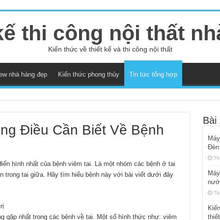
kế thi công nội thất n
Kiến thức về thiết kế và thi công nội thất
ew nhà hàng đẹp
Kiến thức phong thủy
Tin tức tổng hợp
Bài
ững Điều Cần Biết Về Bệnh
Máy
Đèn
Th
 điển hình nhất của bệnh viêm tai. Là một nhóm các bệnh ở tai
Máy 
 trong tai giữa. Hãy tìm hiểu bệnh này với bài viết dưới đây
nướ
Th
rị
Kiến
g gặp nhất trong các bệnh về tai. Một số hình thức như: viêm
thiế