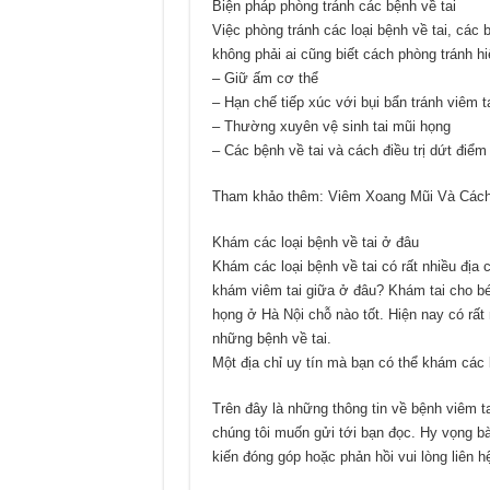
Biện pháp phòng tránh các bệnh về tai
Việc phòng tránh các loại bệnh về tai, các 
không phải ai cũng biết cách phòng tránh hi
– Giữ ấm cơ thể
– Hạn chế tiếp xúc với bụi bẩn tránh viêm 
– Thường xuyên vệ sinh tai mũi họng
– Các bệnh về tai và cách điều trị dứt điểm
Tham khảo thêm: Viêm Xoang Mũi Và Cách
Khám các loại bệnh về tai ở đâu
Khám các loại bệnh về tai có rất nhiều địa
khám viêm tai giữa ở đâu? Khám tai cho bé
họng ở Hà Nội chỗ nào tốt. Hiện nay có rất
những bệnh về tai.
Một địa chỉ uy tín mà bạn có thể khám các b
Trên đây là những thông tin về bệnh viêm t
chúng tôi muốn gửi tới bạn đọc. Hy vọng bà
kiến đóng góp hoặc phản hồi vui lòng liên h