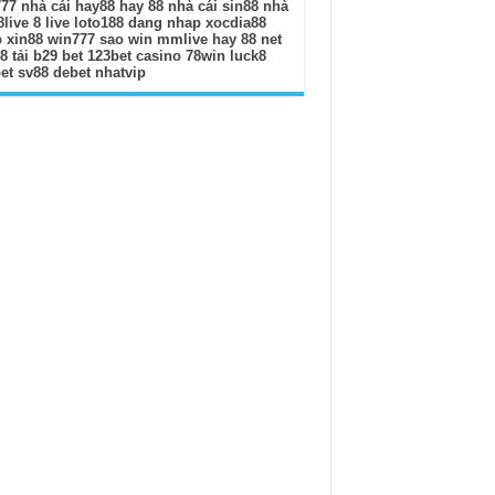
777
nhà cái hay88
hay 88
nhà cái sin88
nhà
8live
8 live
loto188 dang nhap
xocdia88
b
xin88
win777
sao win
mmlive
hay 88 net
88
tải b29 bet
123bet casino
78win
luck8
et
sv88
debet
nhatvip