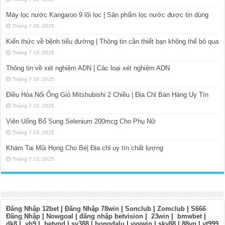
Máy lọc nước Kangaroo 9 lõi lọc | Sản phẩm lọc nước được tin dùng
Tháng 7 20, 2025
Kiến thức về bệnh tiểu đường | Thông tin cần thiết bạn không thể bỏ qua
Tháng 7 18, 2025
Thông tin về xét nghiệm ADN | Các loại xét nghiệm ADN
Tháng 7 16, 2025
Điều Hòa Nối Ống Gió Mitshubishi 2 Chiều | Địa Chỉ Bán Hàng Uy Tín
Tháng 7 15, 2025
Viên Uống Bổ Sung Selenium 200mcg Cho Phụ Nữ
Tháng 7 13, 2025
Khám Tai Mũi Họng Cho Bé| Địa chỉ uy tín chất lượng
Tháng 7 13, 2025
Đăng Nhập 12bet
|
Đăng Nhập 78win
|
Sonclub
|
Zomclub
|
S666
Đăng Nhập
|
Nowgoal
|
đăng nhập betvision
|
23win
|
bmwbet
|
dk8
|
vb9
|
betvnd
|
sv388
|
bongdalu
|
vvvwin
|
sky88
|
88vn
|
vt999