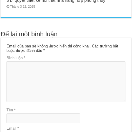
3 bí quyết thiết kế nội thất nhà hàng hợp phong thủy
Tháng 3 22, 2025
Để lại một bình luận
Email của bạn sẽ không được hiển thị công khai.
Các trường bắt
buộc được đánh dấu
*
Bình luận
*
Tên
*
Email
*