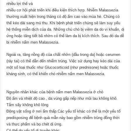
nhiều lợi thế và
nhiều cơ hội phát triển khi điều kiện thích hợp. Nhiễm Malassezia
thường xuất hiện trong tháng có độ ẩm cao vào mùa hè. Chúng có
thể kéo dài sang mù thu. Khi bệnh phát triển chúng sẽ làm suy yếu
hệ thống miễn dịch của da. Những chú chó bị viêm da do vi khuẩn, dị
ứng hoặc tăng tiết bã nhờn có thể làm da bị kích thích. Sau đó da dễ
bị nhiễm nấm men Malassezia.
Ngoài ra, tăng nồng độ của chất nhờn (dầu trong da) hoặc cerumen
(ráy tai) có thể dẫn đến nhiễm trùng. Việc sử dụng hay kéo dài của
một số loại thuốc như Glucocorticoid (như prednisone) hoặc thuốc
kháng sinh, có thể khiến chó nhiễm nấm men Malassezia.
Nguyên nhân khác của bệnh nấm men Malassezia ở chó
Độ ẩm và nhiệt độ cao , da vùng gấp nếp như mũi lau không khô.
Tắm sấy không khô lông
Động vật sống ở nơi ẩm thấp.Các yếu tố khác có thể là một yếu tố
predisposing để bệnh quá mẫn này bao gồm nhiễm trùng đồng thời
và thực phẩm và bọ chét dị ứng.
Có thể do yếu tố di truyền khác