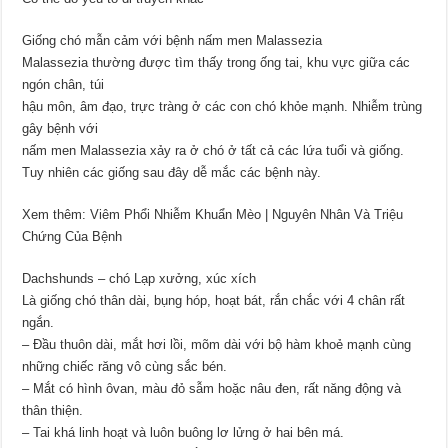
Giống chó mẫn cảm với bệnh nấm men Malassezia
Malassezia thường được tìm thấy trong ống tai, khu vực giữa các
ngón chân, túi
hậu môn, âm đạo, trực tràng ở các con chó khỏe mạnh. Nhiễm trùng
gây bệnh với
nấm men Malassezia xảy ra ở chó ở tất cả các lứa tuổi và giống.
Tuy nhiên các giống sau đây dễ mắc các bệnh này.
Xem thêm: Viêm Phổi Nhiễm Khuẩn Mèo | Nguyên Nhân Và Triệu
Chứng Của Bệnh
Dachshunds – chó Lạp xưởng, xúc xích
Là giống chó thân dài, bụng hóp, hoạt bát, rắn chắc với 4 chân rất
ngắn.
– Đầu thuôn dài, mắt hơi lồi, mõm dài với bộ hàm khoẻ mạnh cùng
những chiếc răng vô cùng sắc bén.
– Mắt có hình ôvan, màu đỏ sẫm hoặc nâu đen, rất năng động và
thân thiện.
– Tai khá linh hoạt và luôn buông lơ lửng ở hai bên má.