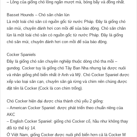
– Lông của giống chó lông ngắn mượt mà, bóng bẩy và đồng nhất.
Basset Hounds – Chó săn chân lùn
Là một loài chó săn có nguồn gốc từ nước Pháp. Đây là giống chó
săn mùi, chuyên đánh hơi con mồi để sủa báo động. Chó săn chân
lùn là một loài chó săn có nguồn gốc từ nước Pháp. Đây là giống
chó săn mùi, chuyên đánh hơi con mồi để sủa báo động.
Cocker Spaniels
Đây là giống chó săn chuyên nghiệp thuộc dòng chó tha mồi –
gundog. Cocker tuy là giống chó Tây Ban Nha nhưng lại được nuôi
và nhân giống phổ biến nhất ở Anh và Mỹ. Chó Cocker Spaniel được
xếp vào loại săn cạn, chuyên săn gà rừng và chim nên chúng được
đặt tên là Cocker (Cock là con chim trống).
Chó Cocker hiện đại được chia thành chủ yếu 2 giống:
– American Cocker Spaniel: được phát triển theo chuẩn riêng của
AKC
– English Cocker Spaniel: giống chó Cocker cổ, hầu như không thay
đổi từ thế kỷ 14.
Ở Việt Nam, giống Cocker được nuôi phổ biến hơn cả là Cocker M