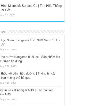
Hình Microsoft Surface Go | Tìm Hiểu Thông
Chi Tiết
áng 7 6, 2025
tức
 Lọc Nước Kangaroo KG109UV Vertu 10 Lõi
 UV
áng 7 22, 2025
lọc nước Kangaroo 9 lõi lọc | Sản phẩm lọc
c được tin dùng
áng 7 20, 2025
 thức về bệnh tiểu đường | Thông tin cần
t bạn không thể bỏ qua
áng 7 18, 2025
g tin về xét nghiệm ADN | Các loại xét
iệm ADN
áng 7 16, 2025