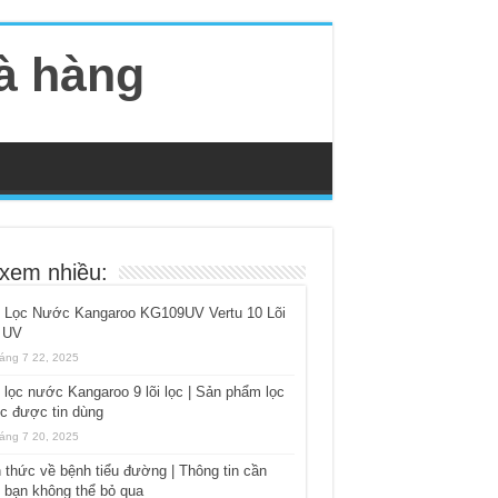
hà hàng
 xem nhiều:
 Lọc Nước Kangaroo KG109UV Vertu 10 Lõi
 UV
áng 7 22, 2025
lọc nước Kangaroo 9 lõi lọc | Sản phẩm lọc
c được tin dùng
áng 7 20, 2025
 thức về bệnh tiểu đường | Thông tin cần
t bạn không thể bỏ qua