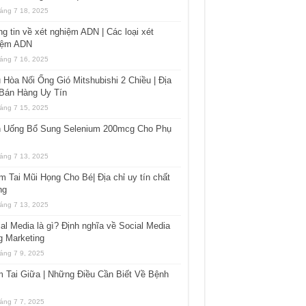
áng 7 18, 2025
g tin về xét nghiệm ADN | Các loại xét
iệm ADN
áng 7 16, 2025
 Hòa Nối Ống Gió Mitshubishi 2 Chiều | Địa
 Bán Hàng Uy Tín
áng 7 15, 2025
n Uống Bổ Sung Selenium 200mcg Cho Phụ
áng 7 13, 2025
 Tai Mũi Họng Cho Bé| Địa chỉ uy tín chất
ng
áng 7 13, 2025
al Media là gì? Định nghĩa về Social Media
g Marketing
áng 7 9, 2025
 Tai Giữa | Những Điều Cần Biết Về Bệnh
áng 7 7, 2025