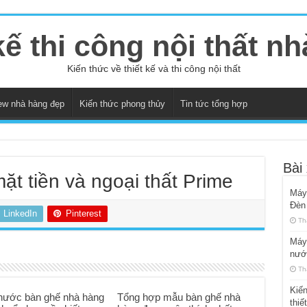
kế thi công nội thất n
Kiến thức về thiết kế và thi công nội thất
ew nhà hàng đẹp
Kiến thức phong thủy
Tin tức tổng hợp
Bài
ặt tiền và ngoại thất Prime
Máy
Đèn
LinkedIn
Pinterest
Th
Máy 
nướ
Th
Kiến
thước bàn ghế nhà hàng
Tổng hợp mẫu bàn ghế nhà
thiế