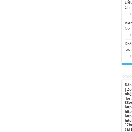
Điều
Chỉ
Th
Viê
Nữ
Th
Khám
lượ
Th
Đăn
|
Zo
nhậ
bet
88v
http
http
http
hitc
12b
cái 