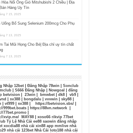
 Hòa Nối Ống Gió Mitshubishi 2 Chiều | Địa
 Bán Hàng Uy Tín
áng 7 15, 2025
n Uống Bổ Sung Selenium 200mcg Cho Phụ
áng 7 13, 2025
 Tai Mũi Họng Cho Bé| Địa chỉ uy tín chất
ng
áng 7 13, 2025
g Nhập 12bet
|
Đăng Nhập 78win
|
Sonclub
mclub
|
S666 Đăng Nhập
|
Nowgoal
|
đăng
p betvision
|
23win
|
bmwbet
|
dk8
|
vb9
|
vnd
|
sv388
|
bongdalu
|
vvvwin
|
sky88
|
n
|
vt999
|
sv388
|
https://betvision.sbs/
|
://999bet.boats
|
https://88vn.network
|
://77bet.promo
|
://xvip.me/
MAY88
|
xoso66
rikvip
77bet
lub
Tỷ Lệ Nhà Cái
ee88
saowin
đăng nhập
et
xocdia88
nhà cái xin88
app mmlive
nhà
b29
nhà cái 123bet
Nhà Cái loto188
nhà cái