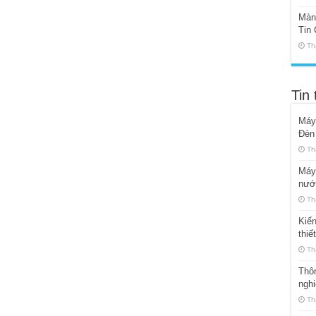
Màn 
Tin 
Th
Tin 
Máy
Đèn
Th
Máy 
nướ
Th
Kiến
thiế
Th
Thôn
ngh
Th