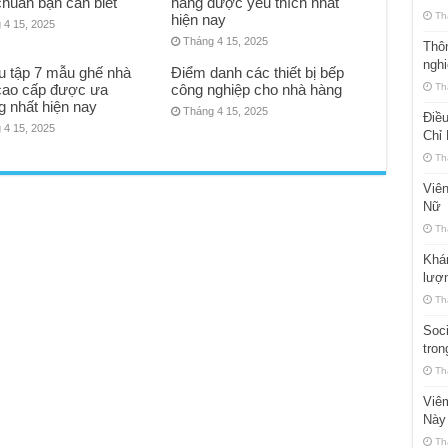
huẩn bạn cần biết
hàng được yêu thích nhất
Th
hiện nay
 4 15, 2025
Tháng 4 15, 2025
Thôn
ngh
u tập 7 mẫu ghế nhà
Điểm danh các thiết bị bếp
cao cấp được ưa
công nghiệp cho nhà hàng
Th
g nhất hiện nay
Tháng 4 15, 2025
Điều
 4 15, 2025
Chỉ
Th
Viê
Nữ
Th
Khám
lượ
Th
Soci
tron
Th
Viêm
Này
Th